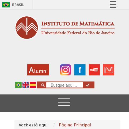
BRASIL
Simplifique!
Comunica BR
Participe
Acesso à informação
Legislação
Canais
Você está aqui:
Página Principal