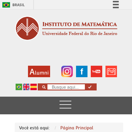
BRASIL
Simplifique!
Comunica BR
Participe
Acesso à informação
Legislação
Canais
Você está aqui:
Página Principal