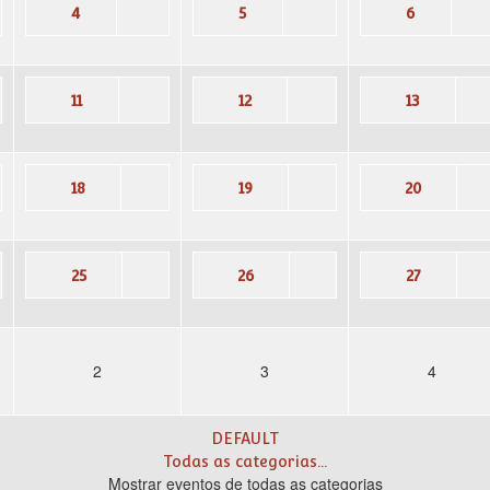
4
5
6
11
12
13
18
19
20
25
26
27
2
3
4
DEFAULT
Todas as categorias...
Mostrar eventos de todas as categorias