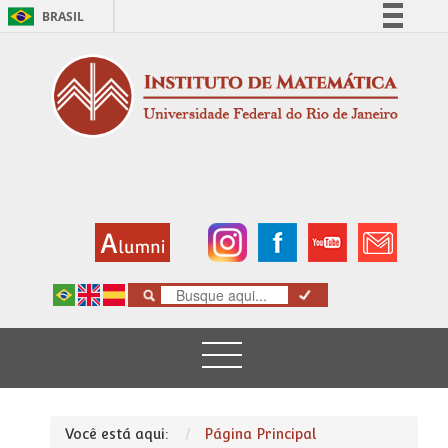
BRASIL
Simplifique!
Comunica BR
Participe
Acesso à informação
Legislação
Canais
Você está aqui:
Página Principal