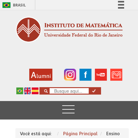
BRASIL
Simplifique!
Comunica BR
Participe
Acesso à informação
Legislação
Canais
Você está aqui:
Página Principal
Ensino