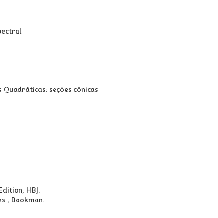
e
pectral
 Quadráticas: seções cônicas
Edition; HBJ.
es ; Bookman.