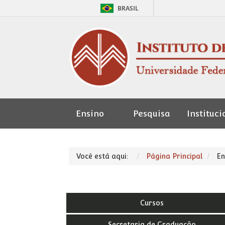
BRASIL
Ensino
Pesquisa
Instituci
Seção de
Pessoal
Você está aqui:
Página Principal
En
Cursos
Secretaria de Graduação