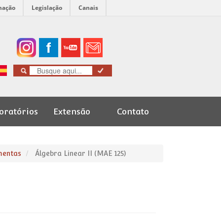
mação
Legislação
Canais
oratórios
Extensão
Contato
Cursos de
Graduação
mentas
Álgebra Linear II (MAE 125)