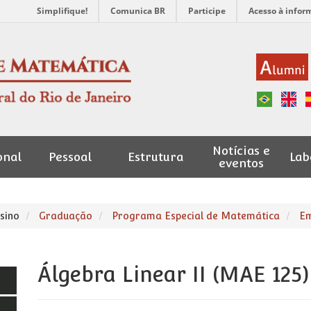
Simplifique!
Comunica BR
Participe
Acesso à infor
Notícias e
onal
Pessoal
Estrutura
Lab
eventos
sino
Graduação
Programa Especial de Matemática
E
Álgebra Linear II (MAE 125)