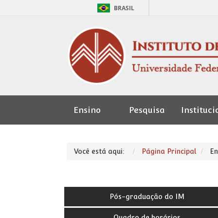
BRASIL
Ensino
Pesquisa
Instituci
Seção de
Pessoal
Você está aqui:
Página Principal
En
Pós-graduação do IM
Quadro de horários