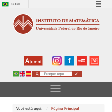
BRASIL
Simplifique!
Comunica BR
Participe
Acesso à informação
Legislação
Canais
Você está aqui:
Página Principal