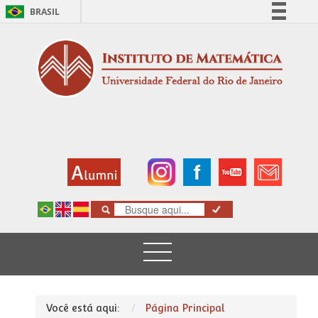
BRASIL
Simplifique!
Comunica BR
Participe
Acesso à informação
Legislação
Canais
Você está aqui:
Página Principal