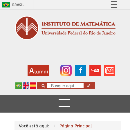
BRASIL
Simplifique!
Comunica BR
Participe
Acesso à informação
Legislação
Canais
Você está aqui:
Página Principal