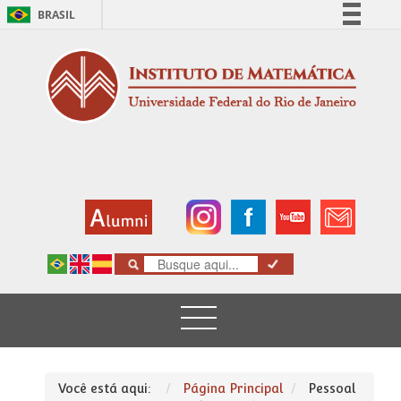
BRASIL
Simplifique!
Comunica BR
Participe
Acesso à informação
Legislação
Canais
Você está aqui:
Página Principal
Pessoal