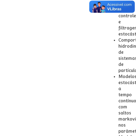
teoria
de
controle
e
filtrag
estocást
Compor
hidrodi
de
sistema
de
partícul
Modelo
estocást
a
tempo
contínu
com
saltos
markovi
nos
parâme