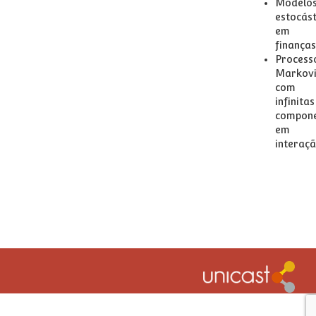
Modelo
estocást
em
finanças
Process
Markov
com
infinitas
compone
em
interaç