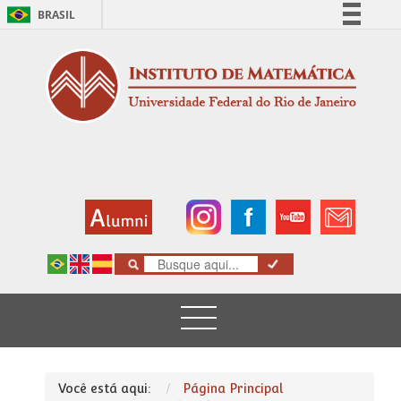
BRASIL
Simplifique!
Comunica BR
Participe
Acesso à informação
Legislação
Canais
Você está aqui:
Página Principal