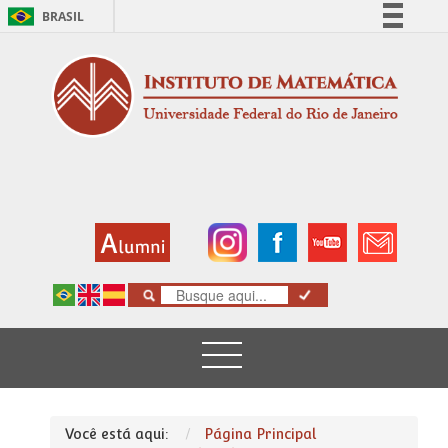
BRASIL
Simplifique!
Comunica BR
Participe
Acesso à informação
Legislação
Canais
Você está aqui:
Página Principal