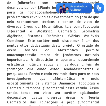
de folheações com crescimentosubexponencial
desenvolvido por J.Plante hoje são buscados também
para as folheaçõesholomorfas. A riqueza da
problemática envolvida se deve também ao fato de que
nela seencontram técnicas e pontos de vista de
diversas áreas da Matemática, tais comoTopologia
Diferencial e Algébrica, Geometria, Geometria
Algébrica, Sistemas Dinâmicos eVárias Variáveis
Complexas. Este caráter multi-disciplinar é um dos
pontos altos dedestaque deste projeto. O estudo de
áreas básicas da Matemática permite
umacompreensão maior de fenômenos naturais
importantes. A disposição e aparente desordemde
estruturas naturais segue em verdade a leis de
formação que ainda estão sendodescobertas e
pesquisadas. Porém é cada vez mais claro para os seus
investigadores, que aMatemática e mais
especificamente os Sistemas Dinâmicos, Topologia e
Geometria têmpapel fundamental neste estudo. Assim
sendo, tendo em vista seu caráter aglutinador
deconceitos destas diversas áreas, a Teoria
Geométrica das Folheações é peça fundamental