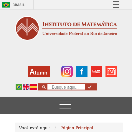
BRASIL
Simplifique!
Comunica BR
Participe
Acesso à informação
Legislação
Canais
Você está aqui:
Página Principal