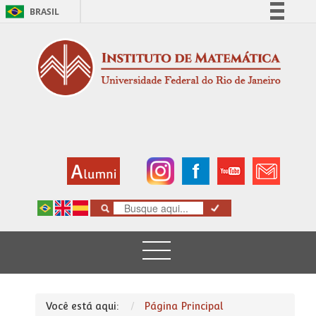
BRASIL
Simplifique!
Comunica BR
Participe
Acesso à informação
Legislação
Canais
Você está aqui:
Página Principal