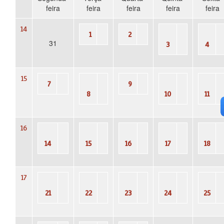
feira
feira
feira
feira
feira
14
1
2
31
3
4
15
7
9
8
10
11
16
14
15
16
17
18
17
21
22
23
24
25