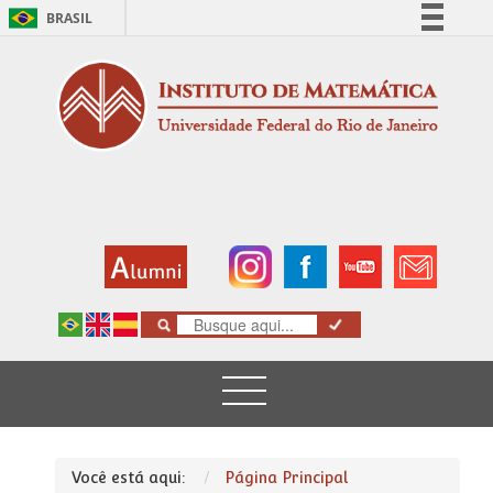
BRASIL
Simplifique!
Comunica BR
Participe
Acesso à informação
Legislação
Canais
Você está aqui:
Página Principal