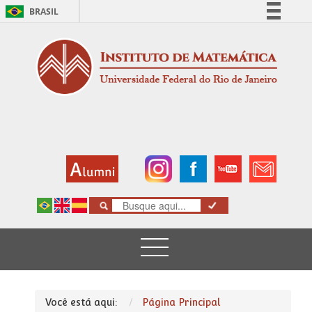
BRASIL
Simplifique!
Comunica BR
Participe
Acesso à informação
Legislação
Canais
Você está aqui:
Página Principal