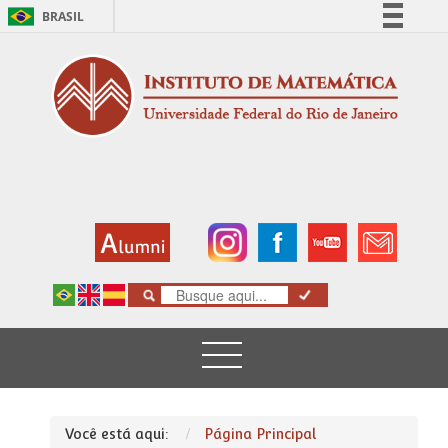
BRASIL
Simplifique!
Comunica BR
Participe
Acesso à informação
Legislação
Canais
Você está aqui:
Página Principal