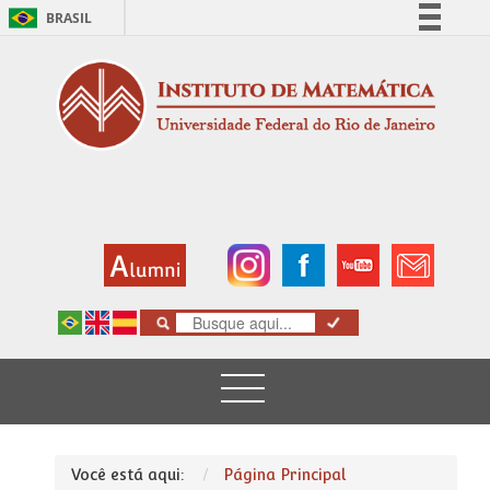
BRASIL
Simplifique!
Comunica BR
Participe
Acesso à informação
Legislação
Canais
Você está aqui:
Página Principal