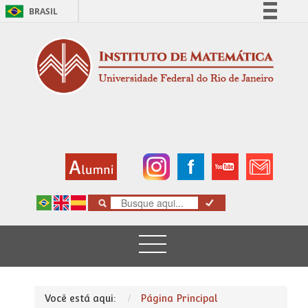
BRASIL
Simplifique!
Comunica BR
Participe
Acesso à informação
Legislação
Canais
Você está aqui:
Página Principal