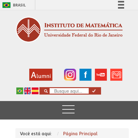
BRASIL
Simplifique!
Comunica BR
Participe
Acesso à informação
Legislação
Canais
Você está aqui:
Página Principal