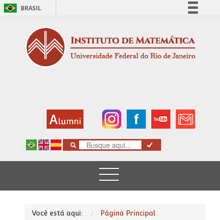
BRASIL
Simplifique!
Comunica BR
Participe
Acesso à informação
Legislação
Canais
Você está aqui:
Página Principal