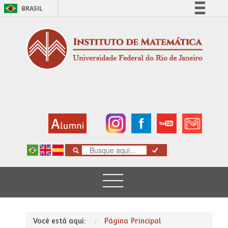
BRASIL
Simplifique!
Comunica BR
Participe
Acesso à informação
Legislação
Canais
Você está aqui:
Página Principal