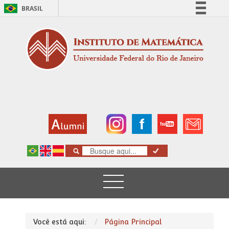
BRASIL
Simplifique!
Comunica BR
Participe
Acesso à informação
Legislação
Canais
Você está aqui:
Página Principal