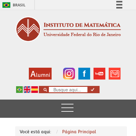
BRASIL
Simplifique!
Comunica BR
Participe
Acesso à informação
Legislação
Canais
Você está aqui:
Página Principal