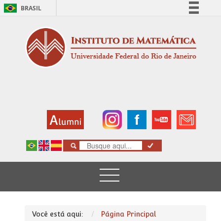
BRASIL
Simplifique!
Comunica BR
Participe
Acesso à informação
Legislação
Canais
Você está aqui:
Página Principal