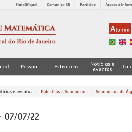
Simplifique!
Comunica BR
Participe
Acesso à infor
Notícias e
onal
Pessoal
Estrutura
Lab
eventos
tícias e eventos
Palestras e Seminários
Seminários de Ál
 07/07/22