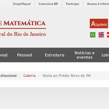
Simplifique!
Comunica BR
Participe
Acesso à infor
Notícias e
onal
Pessoal
Estrutura
Lab
eventos
stitucional
Galeria
Visita ao Prédio Novo do IM