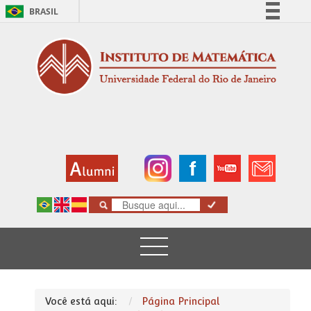
BRASIL
Simplifique!
Comunica BR
Participe
Acesso à informação
Legislação
Canais
Você está aqui:
Página Principal