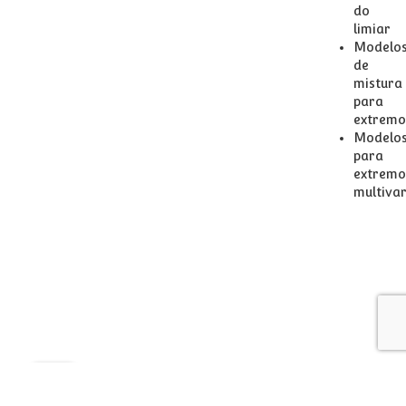
do
limiar
Modelo
de
mistura
para
extremo
Modelo
para
extremo
multiva