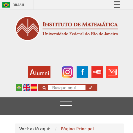
BRASIL
Simplifique!
Comunica BR
Participe
Acesso à informação
Legislação
Canais
Você está aqui:
Página Principal