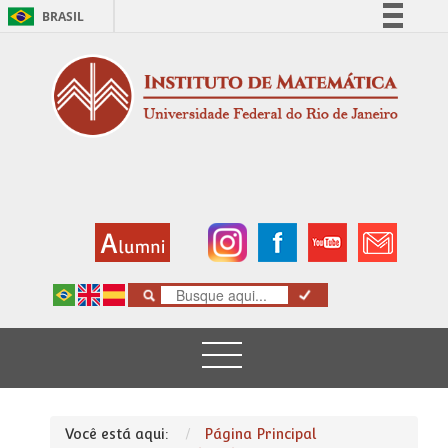
BRASIL
Simplifique!
Comunica BR
Participe
Acesso à informação
Legislação
Canais
Você está aqui:
Página Principal