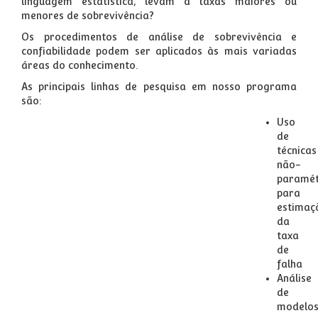
linguagem estatística, levam a taxas maiores ou
menores de sobrevivência?
Os procedimentos de análise de sobrevivência e
confiabilidade podem ser aplicados às mais variadas
áreas do conhecimento.
As principais linhas de pesquisa em nosso programa
são:
Uso
de
técnicas
não-
paramét
para
estimaç
da
taxa
de
falha
Análise
de
modelo