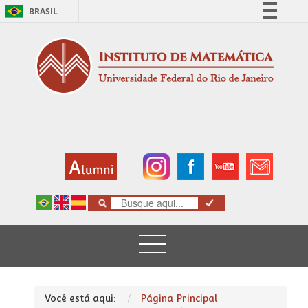
BRASIL
Simplifique!
Comunica BR
Participe
Acesso à informação
Legislação
Canais
Você está aqui:
Página Principal