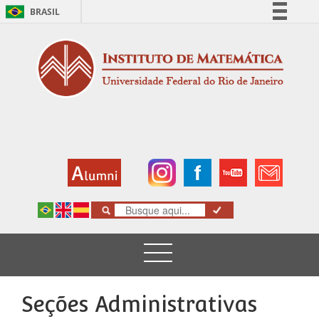
BRASIL
Simplifique!
Comunica BR
Participe
Acesso à informação
Legislação
Canais
Seções Administrativas