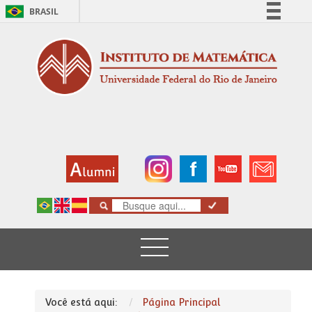
BRASIL
Simplifique!
Comunica BR
Participe
Acesso à informação
Legislação
Canais
Você está aqui:
Página Principal