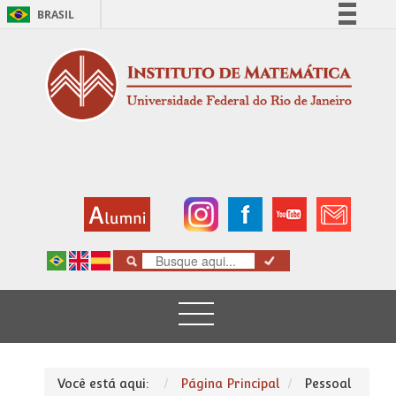
BRASIL
Simplifique!
Comunica BR
Participe
Acesso à informação
Legislação
Canais
Você está aqui:
Página Principal
Pessoal