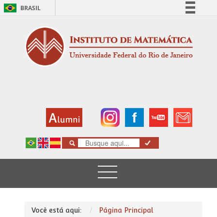
BRASIL
Simplifique!
Comunica BR
Participe
Acesso à informação
Legislação
Canais
Você está aqui:
Página Principal